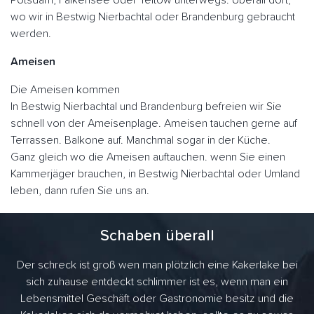
Potsdam, Falkensee oder Teltow unterwegs. Überall dort,
wo wir in Bestwig Nierbachtal oder Brandenburg gebraucht
werden.
Ameisen
Die Ameisen kommen
In Bestwig Nierbachtal und Brandenburg befreien wir Sie
schnell von der Ameisenplage. Ameisen tauchen gerne auf
Terrassen. Balkone auf. Manchmal sogar in der Küche.
Ganz gleich wo die Ameisen auftauchen. wenn Sie einen
Kammerjäger brauchen, in Bestwig Nierbachtal oder Umland
leben, dann rufen Sie uns an.
Schaben überall
Der schreck ist groß wen man plötzlich eine Kakerlake bei
sich zuhause entdeckt schlimmer ist es, wenn man ein
Lebensmittel Geschäft oder Gastronomie besitz und die