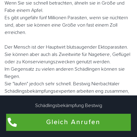
Wenn Sie sie schnell betrachten, ähneln sie in Größe und
Fabe einem Apfel.
Es gibt ungefähr fünf Millionen Parasiten, wenn sie nüchtern
sind, aber sie können eine Größe von fast einem Zoll
erreichen.
Der Mensch ist der Hauptwirt blutsaugender Ektoparasiten.
Sie können aber auch als Zweitwirte für Nagetiere, Geflügel
oder zu Konservierungszwecken genutzt werden.
Im Gegensatz zu vielen anderen Schädlingen können sie
fliegen.
Sie "laufen" jedoch sehr schnell. Bestwig Nierbachtaler
Schädlingsbekämpfungsexperten arbeiten eng zusammen,
um Bettwanzen bedarfsgerecht individuell zu bekämpfen.
Schädlingsbekämpfung Bestwig
Gleich Anrufen
Flohbekämpfung in Bestwig Nierbachtal
Flöhe kommen am häufigsten in Wohnungen und Häusern