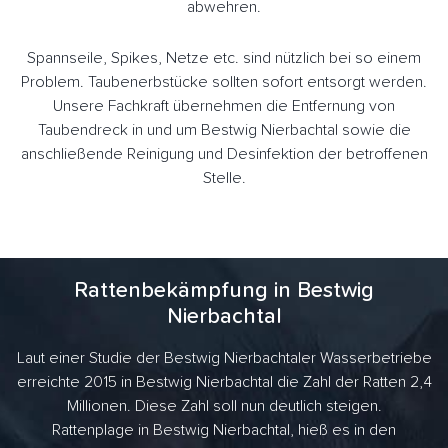
abwehren.
Spannseile, Spikes, Netze etc. sind nützlich bei so einem
Problem. Taubenerbstücke sollten sofort entsorgt werden.
Unsere Fachkraft übernehmen die Entfernung von
Taubendreck in und um Bestwig Nierbachtal sowie die
anschließende Reinigung und Desinfektion der betroffenen
Stelle.
Rattenbekämpfung in Bestwig
Nierbachtal
Laut einer Studie der Bestwig Nierbachtaler Wasserbetriebe
erreichte 2015 in Bestwig Nierbachtal die Zahl der Ratten 2,4
Millionen. Diese Zahl soll nun deutlich steigen.
Rattenplage in Bestwig Nierbachtal, hieß es in den